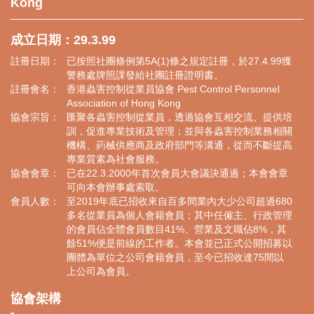
Kong
成立日期：29.3.99
註冊日期：
已按照社團條例第5A(1)條之規定註冊，於27.4.99獲
警務處牌照課發給社團註冊證明書。
註冊會名：
香港蟲害控制從業員協會 Pest Control Personnel
Association of Hong Kong
協會宗旨：
匯聚各蟲害控制從業員，透過協會互相交流、提供培
訓，促進專業技術及管理；並與各蟲害控制業務相關
機構、葯械供應商及政府部門等溝通，從而不斷提高
專業質素為社會服務。
協會會章：
已在22.3.2000年首次會員大會議決通過；本會會章
可向本會辦事處索取。
會員人數：
至2019年底已招收來自百多間業內大少公司超過680
多名從業員為個人會籍會員；其中任僱主、行政管理
的會員佔全體會員數目41%、營業及文職佔8%，其
餘51%便是前線的工作者。本會並已正式公開招募以
團體為單位之公司會籍會員，至今已招收達75間以
上公司為會員。
協會架構