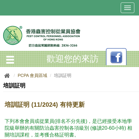
T
o
g
g
l
e
n
a
歡迎您的來訪
v
i
g
PCPA 會員區域
培訓証明
a
t
培訓証明
i
o
n
培訓証明 (11/2024) 有待更新
下列本會會員或從業員(排名不分先後)，是已經接受本地學
院級舉辦的有關防治蟲害控制各項級別 (修讀20-60小時) 相
關培訓課程，並考獲合格証明書。