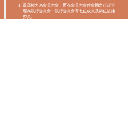
最高權力為會員大會，而在會員大會休會期之行政管
理為執行委員會；執行委員會有七位成員及兩位後補
委員。
至2020年3月，本會已成功邀請到共16位專業人仕出
任為本會義務顧問 ，其中包括常務顧問二位、法律顧
問壹位、稅務會計顧問一位、生物病媒控制顧問五
位、培訓顧問二位及技術顧問四位等而組成的顧問團
向本會提供會務及蟲控的相關專業意見及技術支援；
顧問團成員均來自香港、中國、馬來西亞等地區/國家
及邀請到壹位會計師義務出任為財務審核。
本屆執行委員會下設立秘書及公關傳宣、會籍審批及
紀律、培訓、權益及活動等小組。
聯絡或垂詢
Contact PCPA
PCPA 辦事處
PCPA辦事處地點:
九龍青山道76-82號，金盟大廈 UG-05
UG05, Golden League Building, 76-82 Castle Peak Road, Sham