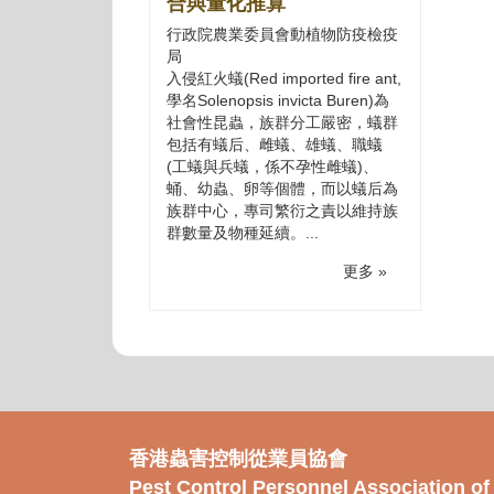
合與量化推算
行政院農業委員會動植物防疫檢疫
局
入侵紅火蟻(Red imported fire ant,
學名Solenopsis invicta Buren)為
社會性昆蟲，族群分工嚴密，蟻群
包括有蟻后、雌蟻、雄蟻、職蟻
(工蟻與兵蟻，係不孕性雌蟻)、
蛹、幼蟲、卵等個體，而以蟻后為
族群中心，專司繁衍之責以維持族
群數量及物種延續。...
更多 »
香港蟲害控制從業員協會
Pest Control Personnel Association o