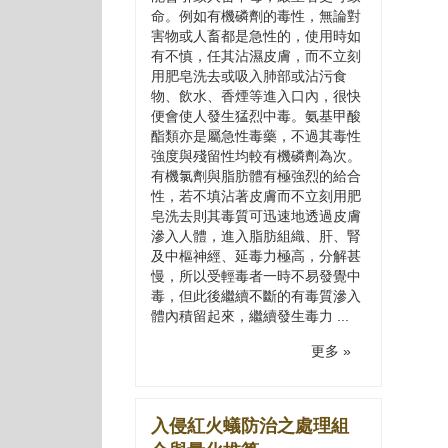
命。例如有機磷劑的毒性，無論對
害物或人畜都是急性的，使用時如
有不慎，任其沾濕皮膚，而不立刻
用肥皂洗去或吸入肺部或沾污食
物、飲水、香煙等進入口內，很快
便會使人發生猛烈中毒。氨基甲酸
酯類亦是屬急性毒藥，不過其毒性
強度與殘留性均較有機磷劑為次。
有機氯劑與脂肪體有極強烈的給合
性，若不填沾著皮膚而不立刻用肥
皂洗去則其毒質可迅速地透過皮膚
滲入人體，進入脂肪組織、肝、腎
及中樞神經、延毒力極高，分解甚
慢，所以受輕毒者一時不易發覺中
毒，但此後繼續不斷的有毒質滲入
體內積留起來，繼續發生毒力 ...
更多 »
入侵紅火蟻防治之處理組