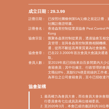
成立日期：29.3.99
註冊日期：
已按照社團條例第5A(1)條之規定註冊，於
社團註冊證明書。
註冊會名：
香港蟲害控制從業員協會 Pest Control Person
Kong
協會宗旨：
匯聚各蟲害控制從業員，透過協會互相
及管理；並與各蟲害控制業務相關機構
通，從而不斷提高專業質素為社會服務
協會會章：
已在22.3.2000年首次會員大會議決
取。
會員人數：
至2019年底已招收來自百多間業內大少
會籍會員；其中任僱主、行政管理的會員
文職佔8%，其餘51%便是前線的工作
為單位之公司會籍會員，至今已招收達7
協會架構
最高權力為會員大會，而在會員大會休會期
行委員會有七位成員及兩位後補委員。
至2020年3月，本會已成功邀請到共16位