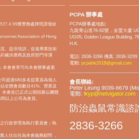
PCPA 辦事處
27.4.99獲警務處牌照課發給
PCPA辦事處地點:
九龍青山道76-82號，金盟大廈 UG
nel Association of Hong
UG05, Golden League Building, 76
H.K.
交流、提供培訓，促進專業技術
、葯械供應商及政府部門等溝
電話: 2836-3266 傳真: 2836-3299
。
電郵:
pcpahk2018@gmail.com
通過；本會會章可向本會辦事處索
公司超過680多名從業員為個人
會長聯絡:
佔全體會員數目41%、營業及
Peter Leung 9039-6679 (Mo
者。本會並已正式公開招募以團體
電郵:
lkyp@netvigator.com
5間以上公司為會員。
防治蟲鼠常識諮詢
2836-3266
之行政管理為執行委員會；執
專業人仕出任為本會義務顧問 ，