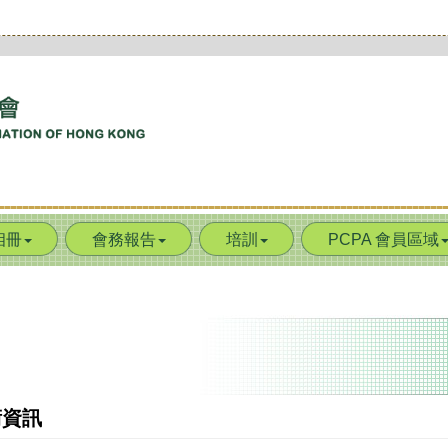
相冊
會務報告
培訓
PCPA 會員區域
術資訊