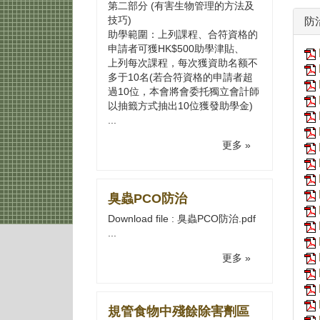
第二部分 (有害生物管理的方法及
技巧)
防
助學範圍：上列課程、合符資格的
申請者可獲HK$500助學津貼、
上列每次課程，每次獲資助名额不
多于10名(若合符資格的申請者超
過10位，本會將會委托獨立會計師
以抽籤方式抽出10位獲發助學金)
...
更多 »
臭蟲PCO防治
Download file : 臭蟲PCO防治.pdf
...
更多 »
規管食物中殘餘除害劑區