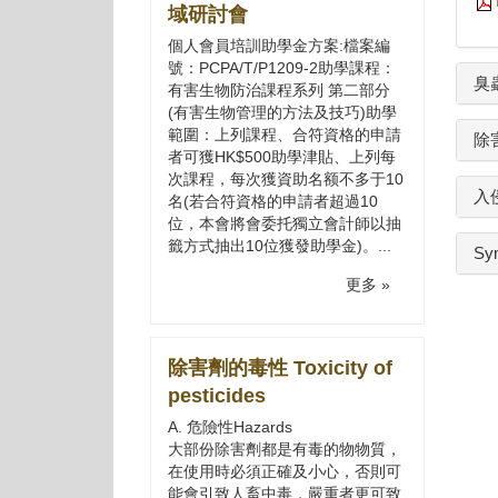
域研討會
個人會員培訓助學金方案:檔案編
號：PCPA/T/P1209-2助學課程：
臭
有害生物防治課程系列 第二部分
(有害生物管理的方法及技巧)助學
範圍：上列課程、合符資格的申請
除害
者可獲HK$500助學津貼、上列每
次課程，每次獲資助名额不多于10
入
名(若合符資格的申請者超過10
位，本會將會委托獨立會計師以抽
籤方式抽出10位獲發助學金)。...
Sy
更多 »
除害劑的毒性 Toxicity of
pesticides
A. 危險性Hazards
大部份除害劑都是有毒的物物質，
在使用時必須正確及小心，否則可
能會引致人畜中毒，嚴重者更可致