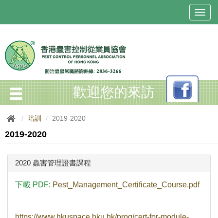
T
o
g
g
l
e
n
a
歡迎您的來訪
v
i
g
培訓
2019-2020
a
t
2019-2020
i
o
n
2020 蟲害管理證書課程
下載 PDF:
Pest_Management_Certificate_Course.pdf
https://www.hkuspace.hku.hk/prog/cert-for-module-