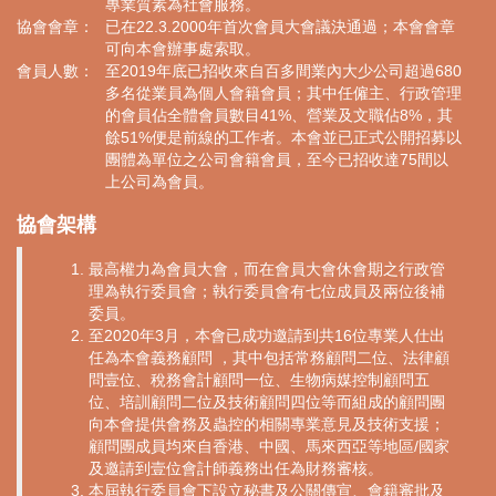
專業質素為社會服務。
協會會章：
已在22.3.2000年首次會員大會議決通過；本會會章
可向本會辦事處索取。
會員人數：
至2019年底已招收來自百多間業內大少公司超過680
多名從業員為個人會籍會員；其中任僱主、行政管理
的會員佔全體會員數目41%、營業及文職佔8%，其
餘51%便是前線的工作者。本會並已正式公開招募以
團體為單位之公司會籍會員，至今已招收達75間以
上公司為會員。
協會架構
最高權力為會員大會，而在會員大會休會期之行政管
理為執行委員會；執行委員會有七位成員及兩位後補
委員。
至2020年3月，本會已成功邀請到共16位專業人仕出
任為本會義務顧問 ，其中包括常務顧問二位、法律顧
問壹位、稅務會計顧問一位、生物病媒控制顧問五
位、培訓顧問二位及技術顧問四位等而組成的顧問團
向本會提供會務及蟲控的相關專業意見及技術支援；
顧問團成員均來自香港、中國、馬來西亞等地區/國家
及邀請到壹位會計師義務出任為財務審核。
本屆執行委員會下設立秘書及公關傳宣、會籍審批及