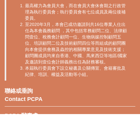
最高權力為會員大會，而在會員大會休會期之行政管
理為執行委員會；執行委員會有七位成員及兩位後補
委員。
至2020年3月，本會已成功邀請到共16位專業人仕出
任為本會義務顧問 ，其中包括常務顧問二位、法律顧
問壹位、稅務會計顧問一位、生物病媒控制顧問五
位、培訓顧問二位及技術顧問四位等而組成的顧問團
向本會提供會務及蟲控的相關專業意見及技術支援；
顧問團成員均來自香港、中國、馬來西亞等地區/國家
及邀請到壹位會計師義務出任為財務審核。
本屆執行委員會下設立秘書及公關傳宣、會籍審批及
紀律、培訓、權益及活動等小組。
聯絡或垂詢
Contact PCPA
PCPA 辦事處
PCPA辦事處地點:
九龍青山道76-82號，金盟大廈 UG-05
UG05, Golden League Building, 76-82 Castle Peak Road, Sham