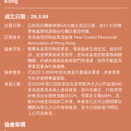
Kong
成立日期：29.3.99
註冊日期：
已按照社團條例第5A(1)條之規定註冊，於27.4.99獲
警務處牌照課發給社團註冊證明書。
註冊會名：
香港蟲害控制從業員協會 Pest Control Personnel
Association of Hong Kong
協會宗旨：
匯聚各蟲害控制從業員，透過協會互相交流、提供培
訓，促進專業技術及管理；並與各蟲害控制業務相關
機構、葯械供應商及政府部門等溝通，從而不斷提高
專業質素為社會服務。
協會會章：
已在22.3.2000年首次會員大會議決通過；本會會章
可向本會辦事處索取。
會員人數：
至2019年底已招收來自百多間業內大少公司超過680
多名從業員為個人會籍會員；其中任僱主、行政管理
的會員佔全體會員數目41%、營業及文職佔8%，其
餘51%便是前線的工作者。本會並已正式公開招募以
團體為單位之公司會籍會員，至今已招收達75間以
上公司為會員。
協會架構