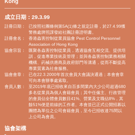
Kong
成立日期：29.3.99
註冊日期：
已按照社團條例第5A(1)條之規定註冊，於27.4.99獲
警務處牌照課發給社團註冊證明書。
註冊會名：
香港蟲害控制從業員協會 Pest Control Personnel
Association of Hong Kong
協會宗旨：
匯聚各蟲害控制從業員，透過協會互相交流、提供培
訓，促進專業技術及管理；並與各蟲害控制業務相關
機構、葯械供應商及政府部門等溝通，從而不斷提高
專業質素為社會服務。
協會會章：
已在22.3.2000年首次會員大會議決通過；本會會章
可向本會辦事處索取。
會員人數：
至2019年底已招收來自百多間業內大少公司超過680
多名從業員為個人會籍會員；其中任僱主、行政管理
的會員佔全體會員數目41%、營業及文職佔8%，其
餘51%便是前線的工作者。本會並已正式公開招募以
團體為單位之公司會籍會員，至今已招收達75間以
上公司為會員。
協會架構