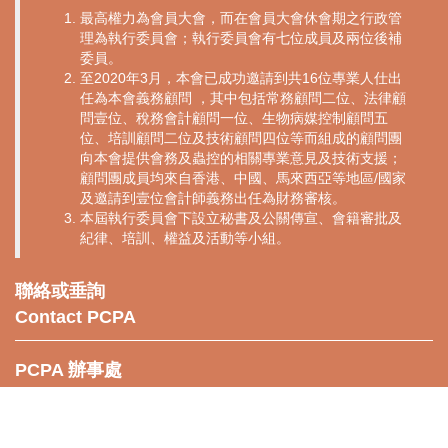
最高權力為會員大會，而在會員大會休會期之行政管
理為執行委員會；執行委員會有七位成員及兩位後補
委員。
至2020年3月，本會已成功邀請到共16位專業人仕出
任為本會義務顧問 ，其中包括常務顧問二位、法律顧
問壹位、稅務會計顧問一位、生物病媒控制顧問五
位、培訓顧問二位及技術顧問四位等而組成的顧問團
向本會提供會務及蟲控的相關專業意見及技術支援；
顧問團成員均來自香港、中國、馬來西亞等地區/國家
及邀請到壹位會計師義務出任為財務審核。
本屆執行委員會下設立秘書及公關傳宣、會籍審批及
紀律、培訓、權益及活動等小組。
聯絡或垂詢
Contact PCPA
PCPA 辦事處
PCPA辦事處地點:
九龍青山道76-82號，金盟大廈 UG-05
UG05, Golden League Building, 76-82 Castle Peak Road, Sham