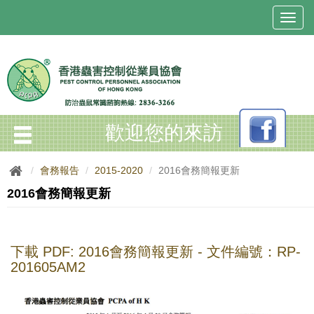
T
o
g
g
l
e
n
a
歡迎您的來訪
v
i
g
會務報告
2015-2020
2016會務簡報更新
a
t
2016會務簡報更新
i
o
n
下載 PDF:
2016會務簡報更新 - 文件編號：RP-
201605AM2