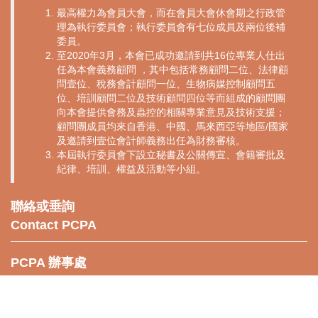
最高權力為會員大會，而在會員大會休會期之行政管
理為執行委員會；執行委員會有七位成員及兩位後補
委員。
至2020年3月，本會已成功邀請到共16位專業人仕出
任為本會義務顧問 ，其中包括常務顧問二位、法律顧
問壹位、稅務會計顧問一位、生物病媒控制顧問五
位、培訓顧問二位及技術顧問四位等而組成的顧問團
向本會提供會務及蟲控的相關專業意見及技術支援；
顧問團成員均來自香港、中國、馬來西亞等地區/國家
及邀請到壹位會計師義務出任為財務審核。
本屆執行委員會下設立秘書及公關傳宣、會籍審批及
紀律、培訓、權益及活動等小組。
聯絡或垂詢
Contact PCPA
PCPA 辦事處
PCPA辦事處地點:
九龍青山道76-82號，金盟大廈 UG-05
UG05, Golden League Building, 76-82 Castle Peak Road, Sham