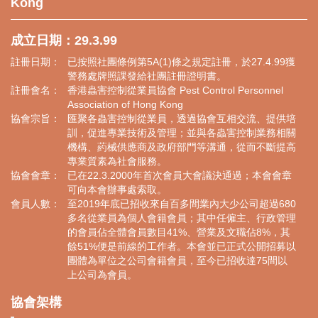
Kong
成立日期：29.3.99
註冊日期：
已按照社團條例第5A(1)條之規定註冊，於27.4.99獲
警務處牌照課發給社團註冊證明書。
註冊會名：
香港蟲害控制從業員協會 Pest Control Personnel
Association of Hong Kong
協會宗旨：
匯聚各蟲害控制從業員，透過協會互相交流、提供培
訓，促進專業技術及管理；並與各蟲害控制業務相關
機構、葯械供應商及政府部門等溝通，從而不斷提高
專業質素為社會服務。
協會會章：
已在22.3.2000年首次會員大會議決通過；本會會章
可向本會辦事處索取。
會員人數：
至2019年底已招收來自百多間業內大少公司超過680
多名從業員為個人會籍會員；其中任僱主、行政管理
的會員佔全體會員數目41%、營業及文職佔8%，其
餘51%便是前線的工作者。本會並已正式公開招募以
團體為單位之公司會籍會員，至今已招收達75間以
上公司為會員。
協會架構